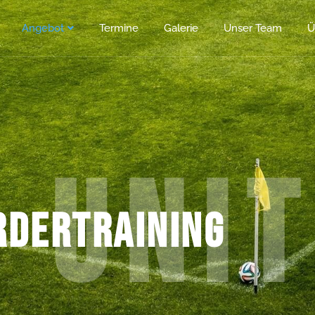
Angebot
Termine
Galerie
Unser Team
Ü
s Uni
rdertraining