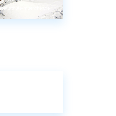
sballschule-muenchen.de