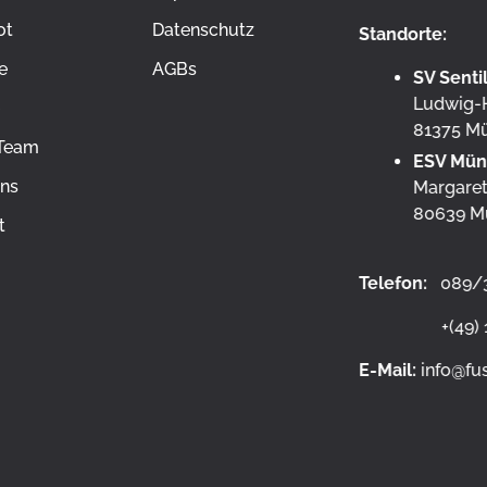
ot
Datenschutz
Standorte:
e
AGBs
SV Sent
Ludwig-H
81375 M
Team
ESV Mün
ns
Margaret
80639 M
t
Telefon:
089/3
+(49) 176 
E-Mail:
info@fu