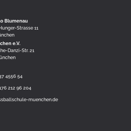
ilo Blumenau
unger-Strasse 11
ünchen
chen e.V.
he-Danzi-Str. 21
ünchen
7 4556 54
212 96 204
ssballschule-muenchen.de