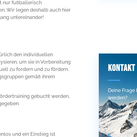
t nur fußballerisch
en. Wir legen deshalb auch hier
gang untereinander!
rlich den individuellen
ysieren, um sie in Vorbereitung
KONTAKT
duell zu fordern und zu fördern.
ingsgruppen gemäß ihrem
Deine Frage 
Fördertraining gebucht werden,
werden?
gegeben.
Nimm mit uns
gerne weiter
nlos und ein Einstieg ist
+(49) 08