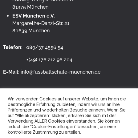
81375 München
ESV München e.V.
Margarethe-Danzi-Str. 21
80639 München
Telefon:
089/37 4556 54
+(49) 176 212 96 204
E-Mail:
info@fussballschule-muenchen.de
Wir verwenden Cookies auf unserer Website, um Ihnen die
bestmögliche Erfahrung zu bieten, indem wir uns an Ihre
Präferenzen und wiederholten Besuche erinnern. Wenn Sie
auf "Alle akzeptieren" klicken, erklären Sie sich mit der
Verwendung ALLER Cookies einverstanden. Sie können
Webdesign by
Unite2Link
jedoch die "Cookie-Einstellungen" besuchen, um eine
kontrollierte Zustimmung zu erteilen.