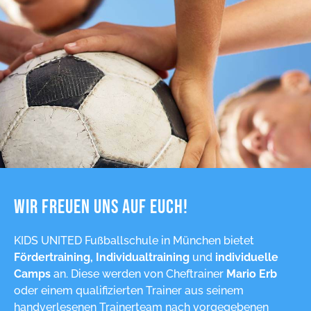
Wir freuen uns auf Euch!
KIDS UNITED Fußballschule in München bietet
Fördertraining, Individualtraining
und
individuelle
Camps
an. Diese werden von Cheftrainer
Mario Erb
oder einem qualifizierten Trainer aus seinem
handverlesenen Trainerteam nach vorgegebenen